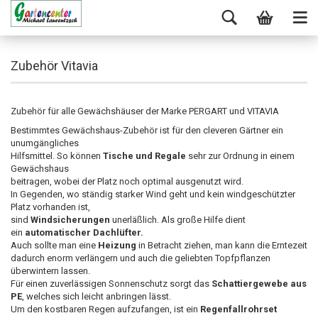
Zubehör Vitavia
Zubehör für alle Gewächshäuser der Marke PERGART und VITAVIA
Bestimmtes Gewächshaus-Zubehör ist für den cleveren Gärtner ein
unumgängliches
Hilfsmittel. So können
Tische und Regale
sehr zur Ordnung in einem
Gewächshaus
beitragen, wobei der Platz noch optimal ausgenutzt wird.
In Gegenden, wo ständig starker Wind geht und kein windgeschützter
Platz vorhanden ist,
sind
Windsicherungen
unerläßlich. Als große Hilfe dient
ein
automatischer Dachlüfter.
Auch sollte man eine
Heizung
in Betracht ziehen, man kann die Erntezeit
dadurch enorm verlängern und auch die geliebten Topfpflanzen
überwintern lassen.
Für einen zuverlässigen Sonnenschutz sorgt das
Schattiergewebe aus
PE
, welches sich leicht anbringen lässt.
Um den kostbaren Regen aufzufangen, ist ein
Regenfallrohrset