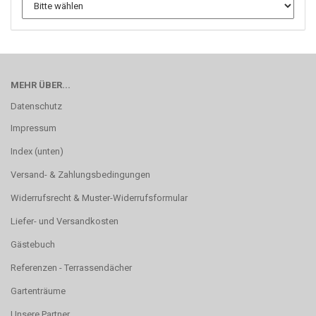
MEHR ÜBER...
Datenschutz
Impressum
Index (unten)
Versand- & Zahlungsbedingungen
Widerrufsrecht & Muster-Widerrufsformular
Liefer- und Versandkosten
Gästebuch
Referenzen - Terrassendächer
Gartenträume
Unsere Partner